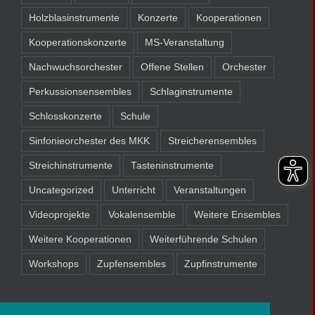
Holzblasinstrumente
Konzerte
Kooperationen
Kooperationskonzerte
MS-Veranstaltung
Nachwuchsorchester
Offene Stellen
Orchester
Perkussionsensembles
Schlaginstrumente
Schlosskonzerte
Schule
Sinfonieorchester des MKK
Streicherensembles
Streichinstrumente
Tasteninstrumente
Uncategorized
Unterricht
Veranstaltungen
Videoprojekte
Vokalensemble
Weitere Ensembles
Weitere Kooperationen
Weiterführende Schulen
Workshops
Zupfensembles
Zupfinstrumente