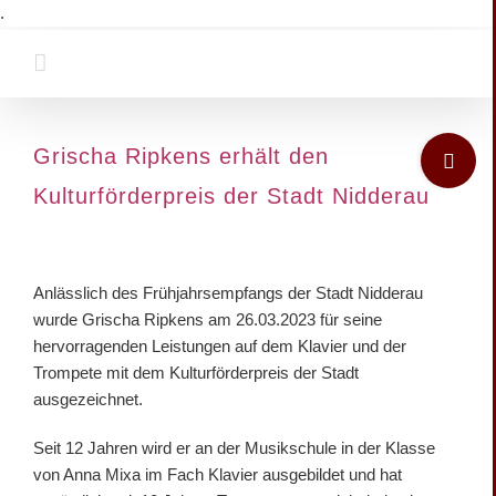
Zum
.
Inhalt
springen
Toggle
Grischa Ripkens erhält den
Sliding
Kulturförderpreis der Stadt Nidderau
Bar
Area
Zeige
grösseres
Anlässlich des Frühjahrsempfangs der Stadt Nidderau
Bild
wurde Grischa Ripkens am 26.03.2023 für seine
hervorragenden Leistungen auf dem Klavier und der
Trompete mit dem Kulturförderpreis der Stadt
ausgezeichnet.
Seit 12 Jahren wird er an der Musikschule in der Klasse
von Anna Mixa im Fach Klavier ausgebildet und hat