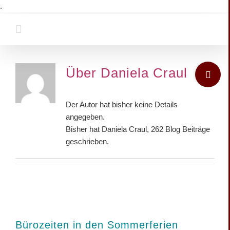
Zum
.
Inhalt
springen
Toggle
Über
Daniela Craul
Sliding
Bar
Area
Der Autor hat bisher keine Details
angegeben.
Bisher hat Daniela Craul, 262 Blog Beiträge
geschrieben.
Bürozeiten in den Sommerferien