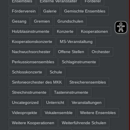
Ensembles
Externe Veranstalter
Förderer
Förderverein
Galerie
Gemischte Ensembles
Gesang
Gremien
Grundschulen
Holzblasinstrumente
Konzerte
Kooperationen
Kooperationskonzerte
MS-Veranstaltung
Nachwuchsorchester
Offene Stellen
Orchester
Perkussionsensembles
Schlaginstrumente
Schlosskonzerte
Schule
Sinfonieorchester des MKK
Streicherensembles
Streichinstrumente
Tasteninstrumente
Uncategorized
Unterricht
Veranstaltungen
Videoprojekte
Vokalensemble
Weitere Ensembles
Weitere Kooperationen
Weiterführende Schulen