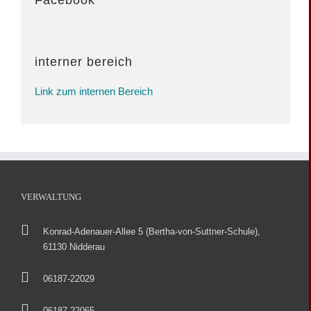
Facebook
interner bereich
Link zum internen Bereich
VERWALTUNG
Konrad-Adenauer-Allee 5 (Bertha-von-Suttner-Schule),
61130 Nidderau
06187-22029
06187-22065