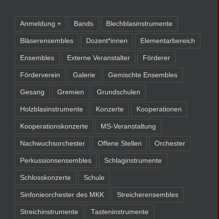
Anmeldung +
Bands
Blechblasinstrumente
Bläserensembles
Dozent*innen
Elementarbereich
Ensembles
Externe Veranstalter
Förderer
Förderverein
Galerie
Gemischte Ensembles
Gesang
Gremien
Grundschulen
Holzblasinstrumente
Konzerte
Kooperationen
Kooperationskonzerte
MS-Veranstaltung
Nachwuchsorchester
Offene Stellen
Orchester
Perkussionsensembles
Schlaginstrumente
Schlosskonzerte
Schule
Sinfonieorchester des MKK
Streicherensembles
Streichinstrumente
Tasteninstrumente