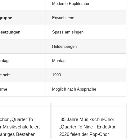
Moderne Popliteratur
gruppe
Erwachsene
ssetzungen
Spass am singen
Heldenbergen
ntag
Montag
t seit
1990
ahme
Möglich nach Absprache
chor „Quarter To
35 Jahre Musikschul-Chor
r Musikschule feiert
„Quarter To Nine“: Ende April
jähriges Bestehen
2026 feiert der Pop-Chor