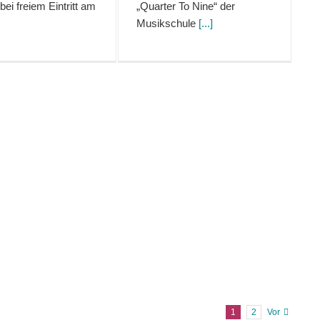
 bei freiem Eintritt am
„Quarter To Nine“ der
Musikschule
[...]
1
2
Vor