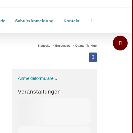
rie
Schule/Anmeldung
Kontakt
Toggle
Sliding
Startseite
>
Ensembles
>
Quarter To Nine
Bar
Area
Anmeldeformulare...
Veranstaltungen