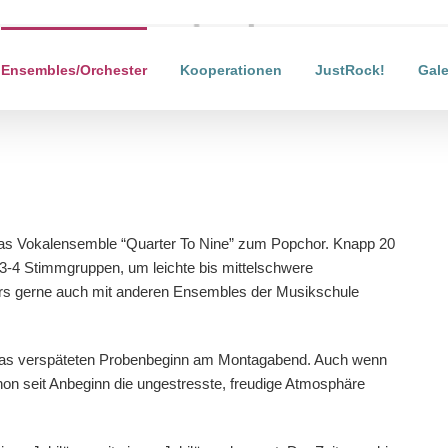
Laden...
Ensembles/Orchester
Kooperationen
JustRock!
Gale
das Vokalensemble “Quarter To Nine” zum Popchor.
Knapp 20
 3-4 Stimmgruppen, um leichte bis mittelschwere
rs gerne auch mit anderen Ensembles der Musikschule
as verspäteten Probenbeginn am Montagabend.
Auch wenn
chon seit Anbeginn die ungestresste, freudige Atmosphäre