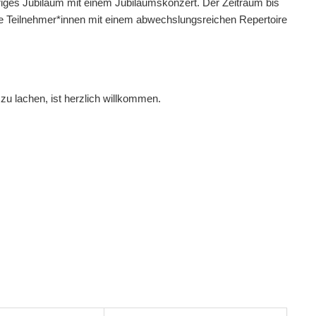
riges Jubiläum mit einem Jubiläumskonzert. Der Zeitraum bis
ue Teilnehmer*innen mit einem abwechslungsreichen Repertoire
zu lachen, ist herzlich willkommen.