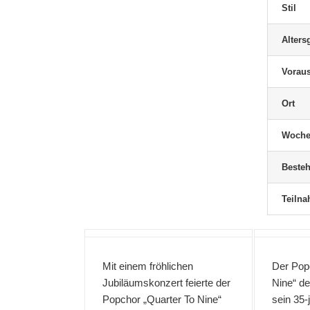
Stil
Alters
Haller, Valentin
Vorau
Chorleitung
Ensembles
Klavier
Schnupperkiste
Ort
MEHR...
Woche
Besteh
Teiln
Mit einem fröhlichen
Der Pop
Jubiläumskonzert feierte der
Nine“ de
Popchor „Quarter To Nine“
sein 35-