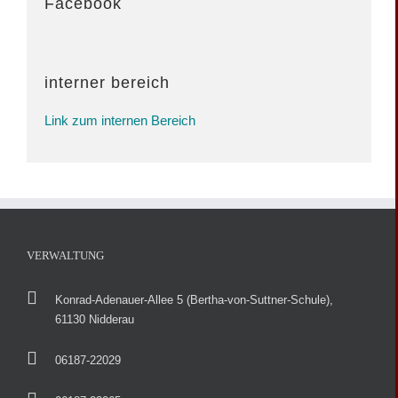
Facebook
interner bereich
Link zum internen Bereich
VERWALTUNG
Konrad-Adenauer-Allee 5 (Bertha-von-Suttner-Schule),
61130 Nidderau
06187-22029