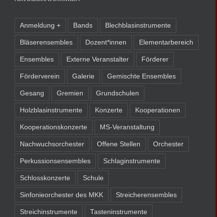
Anmeldung +
Bands
Blechblasinstrumente
Bläserensembles
Dozent*innen
Elementarbereich
Ensembles
Externe Veranstalter
Förderer
Förderverein
Galerie
Gemischte Ensembles
Gesang
Gremien
Grundschulen
Holzblasinstrumente
Konzerte
Kooperationen
Kooperationskonzerte
MS-Veranstaltung
Nachwuchsorchester
Offene Stellen
Orchester
Perkussionsensembles
Schlaginstrumente
Schlosskonzerte
Schule
Sinfonieorchester des MKK
Streicherensembles
Streichinstrumente
Tasteninstrumente