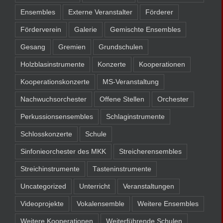
Ensembles
Externe Veranstalter
Förderer
Förderverein
Galerie
Gemischte Ensembles
Gesang
Gremien
Grundschulen
Holzblasinstrumente
Konzerte
Kooperationen
Kooperationskonzerte
MS-Veranstaltung
Nachwuchsorchester
Offene Stellen
Orchester
Perkussionsensembles
Schlaginstrumente
Schlosskonzerte
Schule
Sinfonieorchester des MKK
Streicherensembles
Streichinstrumente
Tasteninstrumente
Uncategorized
Unterricht
Veranstaltungen
Videoprojekte
Vokalensemble
Weitere Ensembles
Weitere Kooperationen
Weiterführende Schulen