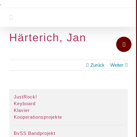
Zum
.
Inhalt
springen
Härterich, Jan
Toggle
Sliding
Bar
Area
Zurück
Weiter
View
JustRock!
Larger
Keyboard
Image
Klavier
Kooperationsprojekte
BvSS Bandprojekt