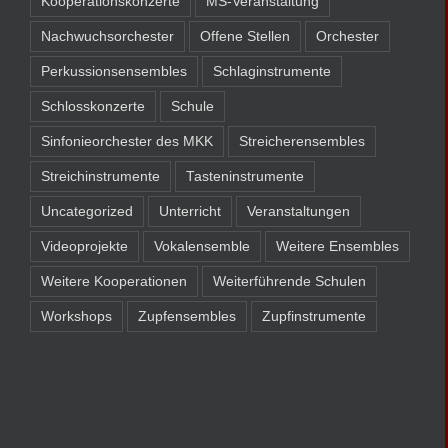
Kooperationskonzerte
MS-Veranstaltung
Nachwuchsorchester
Offene Stellen
Orchester
Perkussionsensembles
Schlaginstrumente
Schlosskonzerte
Schule
Sinfonieorchester des MKK
Streicherensembles
Streichinstrumente
Tasteninstrumente
Uncategorized
Unterricht
Veranstaltungen
Videoprojekte
Vokalensemble
Weitere Ensembles
Weitere Kooperationen
Weiterführende Schulen
Workshops
Zupfensembles
Zupfinstrumente