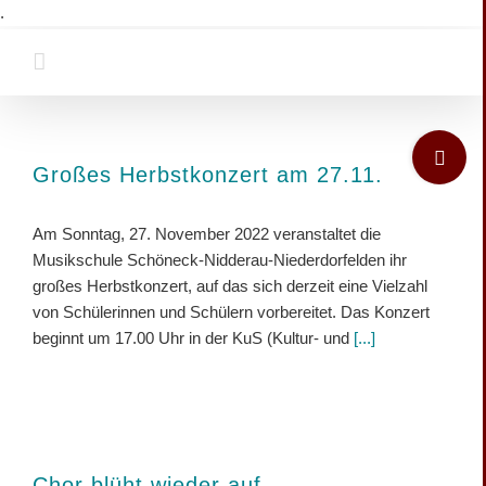
Zum
.
Inhalt
springen
Toggle
Sliding
Großes Herbstkonzert am 27.11.
Bar
Area
Am Sonntag, 27. November 2022 veranstaltet die
Musikschule Schöneck-Nidderau-Niederdorfelden ihr
großes Herbstkonzert, auf das sich derzeit eine Vielzahl
von Schülerinnen und Schülern vorbereitet. Das Konzert
beginnt um 17.00 Uhr in der KuS (Kultur- und
[...]
Chor blüht wieder auf