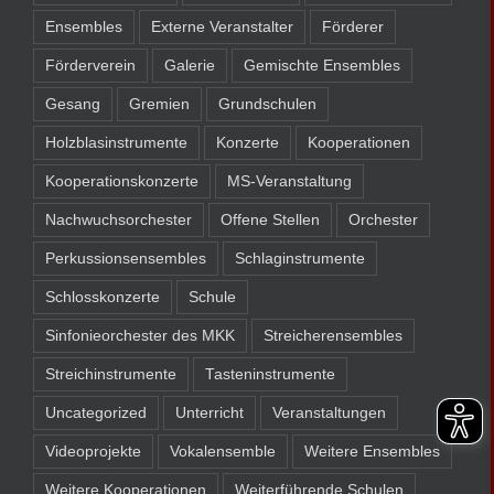
Ensembles
Externe Veranstalter
Förderer
Förderverein
Galerie
Gemischte Ensembles
Gesang
Gremien
Grundschulen
Holzblasinstrumente
Konzerte
Kooperationen
Kooperationskonzerte
MS-Veranstaltung
Nachwuchsorchester
Offene Stellen
Orchester
Perkussionsensembles
Schlaginstrumente
Schlosskonzerte
Schule
Sinfonieorchester des MKK
Streicherensembles
Streichinstrumente
Tasteninstrumente
Uncategorized
Unterricht
Veranstaltungen
Videoprojekte
Vokalensemble
Weitere Ensembles
Weitere Kooperationen
Weiterführende Schulen