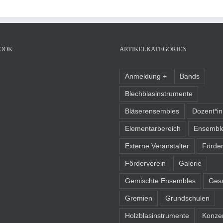
OOK
ARTIKELKATEGORIEN
Anmeldung +
Bands
Blechblasinstrumente
Bläserensembles
Dozent*i
Elementarbereich
Ensembl
Externe Veranstalter
Förder
Förderverein
Galerie
Gemischte Ensembles
Ges
Gremien
Grundschulen
Holzblasinstrumente
Konze