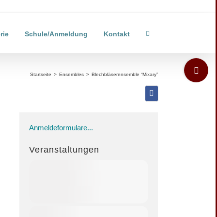
rie
Schule/Anmeldung
Kontakt
Toggle
Sliding
Startseite
>
Ensembles
>
Blechbläserensemble “Mixary”
Bar
Area
Anmeldeformulare...
Veranstaltungen