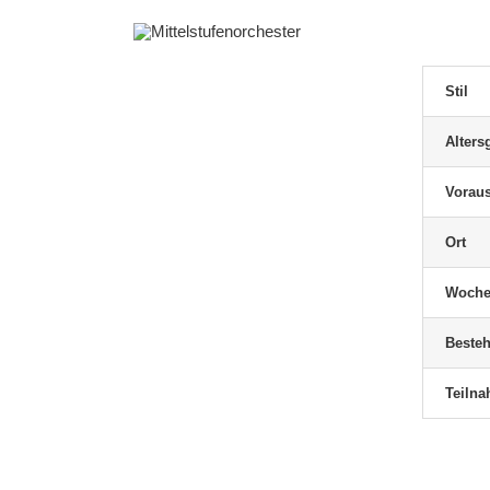
Stil
Alters
Mixa, Roman
Vorau
Ensembles
Fachbereichsleitung
Ort
Kooperationsprojekte
Schnupperkiste
Trompete
Woche
Als Diplom-Musiklehrer
Trompete zu unterrichten -
Besteh
dieser Beruf ist
[...]
Teiln
MEHR...