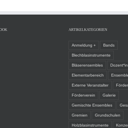
OOK
ARTIKELKATEGORIEN
Anmeldung +
Bands
Blechblasinstrumente
Bläserensembles
Dozent*i
Elementarbereich
Ensembl
Externe Veranstalter
Förder
Förderverein
Galerie
Gemischte Ensembles
Ges
Gremien
Grundschulen
Holzblasinstrumente
Konze