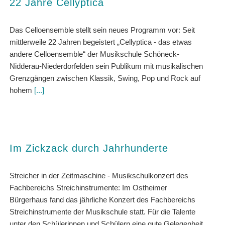
22 Jahre Cellyptica
Das Celloensemble stellt sein neues Programm vor: Seit
mittlerweile 22 Jahren begeistert „Cellyptica - das etwas
andere Celloensemble“ der Musikschule Schöneck-
Nidderau-Niederdorfelden sein Publikum mit musikalischen
Grenzgängen zwischen Klassik, Swing, Pop und Rock auf
hohem
[...]
Im Zickzack durch Jahrhunderte
Streicher in der Zeitmaschine - Musikschulkonzert des
Fachbereichs Streichinstrumente: Im Ostheimer
Bürgerhaus fand das jährliche Konzert des Fachbereichs
Streichinstrumente der Musikschule statt. Für die Talente
unter den Schülerinnen und Schülern eine gute Gelegenheit,