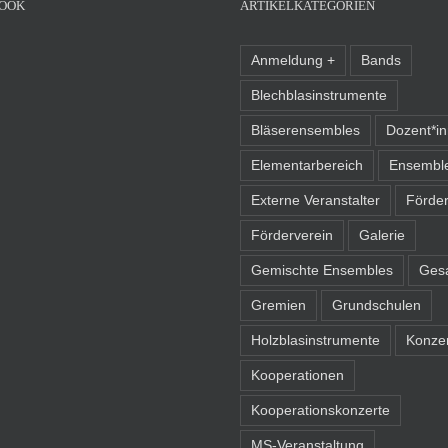
OOK
ARTIKELKATEGORIEN
Anmeldung +
Bands
Blechblasinstrumente
Bläserensembles
Dozent*i
Elementarbereich
Ensembl
Externe Veranstalter
Förder
Förderverein
Galerie
Gemischte Ensembles
Ges
Gremien
Grundschulen
Holzblasinstrumente
Konze
Kooperationen
Kooperationskonzerte
MS-Veranstaltung