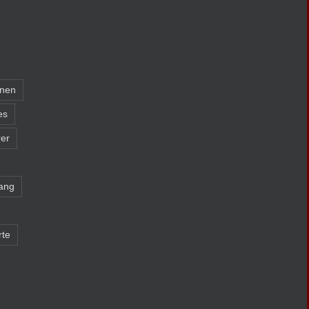
nnen
es
er
ang
rte