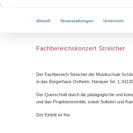
Zum
.
Inhalt
springen
Aktuell
Veranstaltungen
Unterricht
Fachbereichskonzert Streicher
Zeige
grösseres
Der Fachbereich Streicher der Musikschule Schö
Bild
in das Bürgerhaus Ostheim, Hanauer Str. 1, 61130
Der Querschnitt durch die pädagogische und künst
und das Projektensemble, sowie Solisten und K
Der Eintritt ist frei.