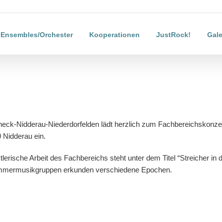
Ensembles/Orchester
Kooperationen
JustRock!
Gale
neck-Nidderau-Niederdorfelden lädt herzlich zum Fachbereichskonz
 Nidderau ein.
lerische Arbeit des Fachbereichs steht unter dem Titel “Streicher i
ammermusikgruppen erkunden verschiedene Epochen.