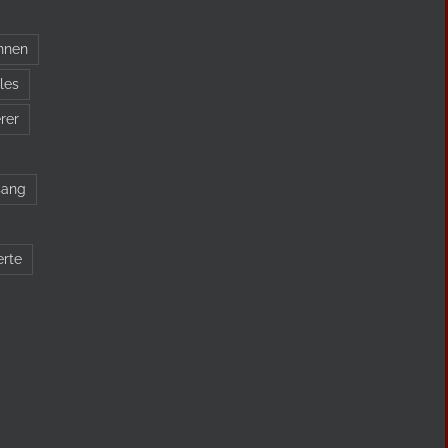
nnen
les
rer
sang
erte