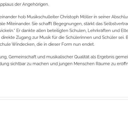
Applaus der Angehörigen.
ander hob Musikschulleiter Christoph Möller in seiner Abschluss
iale Miteinander. Sie schafft Begegnungen, stärkt das Selbstvert
keln.“ Er dankte allen beteiligten Schulen, Lehrkräften und Elter
direkte Zugang zur Musik für die Schülerinnen und Schüler sei. 
chule Windecken, die in dieser Form nun endet.
ng, Gemeinschaft und musikalischer Qualität als Ergebnis geme
 Bildung sichtbar zu machen und jungen Menschen Räume zu eröff