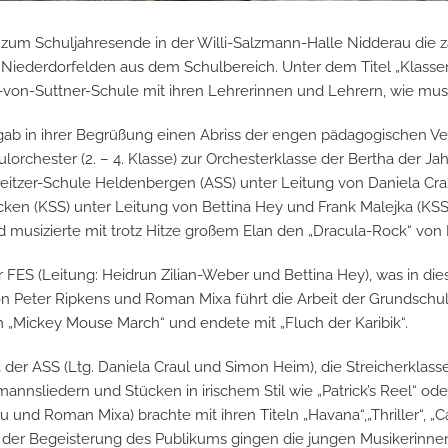
h zum Schuljahresende in der Willi-Salzmann-Halle Nidderau die 
ederdorfelden aus dem Schulbereich. Unter dem Titel „Klassen 
von-Suttner-Schule mit ihren Lehrerinnen und Lehrern, wie musi
) gab in ihrer Begrüßung einen Abriss der engen pädagogischen 
ulorchester (2. – 4. Klasse) zur Orchesterklasse der Bertha der 
itzer-Schule Heldenbergen (ASS) unter Leitung von Daniela Craul
en (KSS) unter Leitung von Bettina Hey und Frank Malejka (KSS
usizierte mit trotz Hitze großem Elan den „Dracula-Rock“ von F
 FES (Leitung: Heidrun Zilian-Weber und Bettina Hey), was in die
on Peter Ripkens und Roman Mixa führt die Arbeit der Grundschul
ickey Mouse March“ und endete mit „Fluch der Karibik“.
 der ASS (Ltg. Daniela Craul und Simon Heim), die Streicherklas
nnsliedern und Stücken in irischem Stil wie „Patrick’s Reel“ ode
 und Roman Mixa) brachte mit ihren Titeln „Havana“,„Thriller“, „C
der Begeisterung des Publikums gingen die jungen Musikerinnen 