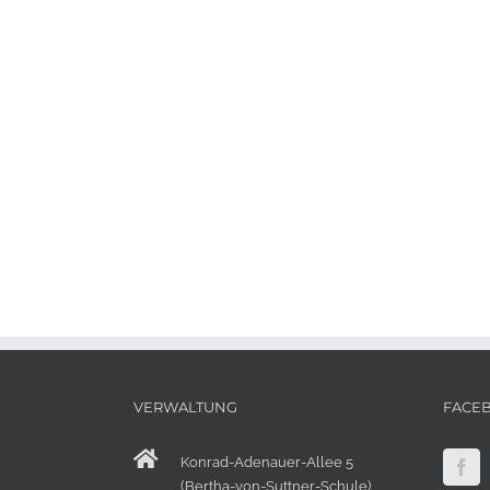
VERWALTUNG
FACE
Konrad-Adenauer-Allee 5
(Bertha-von-Suttner-Schule),