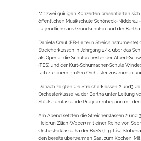
Mit zwei quirligen Konzerten präsentierten sic
öffentlichen Musikschule Schöneck–Nidderau–Ni
Jugendliche aus Grundschulen und der Bertha-
Daniela Craul (FB-Leiterin Streichinstrumente
Streicherklassen in Jahrgang 2/3, über das Sch
als Opener die Schulorchester der Albert-Schwe
(FES) und der Kurt-Schumacher-Schule Windeck
sich zu einem großen Orchester zusammen und m
Danach zeigten die Streicherklassen 2 und3 der
Orchesterklasse 5a der Bertha unter Leitung v
Stücke umfassende Programmbegann mit dem „M
Am Abend setzten die Streicherklassen 2 und 3
Heidrun Zilian-Weber) mit einer Reihe von Seema
Orchesterklasse 6a der BvSS (Ltg. Lisa Stöbenau
den bereits überwarmen Saal zum Kochen. Mit 