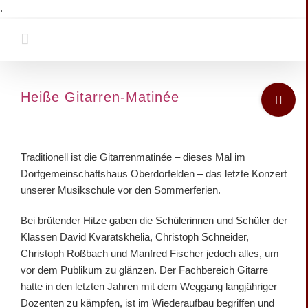
Zum
.
Inhalt
springen
Toggle
Heiße Gitarren-Matinée
Sliding
Bar
Zeige
Area
grösseres
Traditionell ist die Gitarrenmatinée – dieses Mal im
Bild
Dorfgemeinschaftshaus Oberdorfelden – das letzte Konzert
unserer Musikschule vor den Sommerferien.
Bei brütender Hitze gaben die Schülerinnen und Schüler der
Klassen David Kvaratskhelia, Christoph Schneider,
Christoph Roßbach und Manfred Fischer jedoch alles, um
vor dem Publikum zu glänzen. Der Fachbereich Gitarre
hatte in den letzten Jahren mit dem Weggang langjähriger
Dozenten zu kämpfen, ist im Wiederaufbau begriffen und