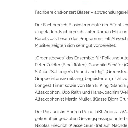
Fachbereichskonzert Bläser – abwechslungsrei
Der Fachbereich Blasinstrumente der öffentli
eingeladen. Fachbereichsleiter Roman Mixa und
Bereits das Lesen des Programms ließ Abwechs
Musiker zeigten sich sehr gut vorbereitet.
„Greensleeves“ das Ensemble für Folk und Alte
Peter Zeidler (Blockflöten), Gundhild Schäfer 
Stücke “Sellenger’s Round and Jig”, „Greenslee
Gruppe intensiv mitsang, begeisterten, nicht z
Longest Time” sowie von Ben E. King “Stand B
Altsaxophon, Udo Raith und Hans-Joachim Weis
Altsaxophonist Martin Müller, (Klasse Björn Gr
Der Posaunistin Andrea Reinelt (Kl. Andreas We
gekonnt eingebauten Gesangspassage unterbrach
Nicolas Friedrich (Klasse Grün) trat auf: Nachd