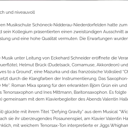
ch und niveauvoll
chen Musikschule Schöneck-Nidderau-Niederdorfelden hatte zum
 sein Kollegium präsentierten einen zweistündigen Ausschnitt au
lung und eine hohe Qualität vermuten. Die Erwartungen wurden 
 Musik unter Leitung von Eckehard Schneider eröffnete die Veran
(Querflöte), Helmut Brück (Dudelsack, Cornamuse, Akkordeon) und
ves to a Ground“, eine Mazurka und das französische Volkslied “C
uletzt durch die Klangfarben der Instrumentierung. Das Saxophon
y Me”. Roman Mixa sprang für den erkrankten Björn Grün ein und
 Tenorsaxophon und Ines Mittmann, Baritonsaxophon. Es folgte 
ün) gemeinsam mit dem Klavierbegleiter des Abends Valentin Halle
il) glückte mit ihrem Titel “Defying Gravity” aus dem Musical “Wi
 sie ihr überzeugendes Posaunenspiel, am Klavier Valentin Hall
enklich, mit weichem Tenorsax-Ton interpretierte er Jiggs Whigha