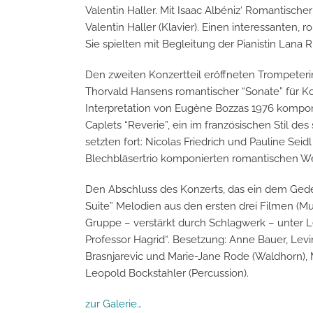
Valentin Haller. Mit Isaac Albéniz‘ Romantische
Valentin Haller (Klavier). Einen interessanten
Sie spielten mit Begleitung der Pianistin Lana 
Den zweiten Konzertteil eröffneten Trompeteri
Thorvald Hansens romantischer “Sonate” für Korne
Interpretation von Eugène Bozzas 1976 komponie
Caplets “Reverie”, ein im französischen Stil de
setzten fort: Nicolas Friedrich und Pauline Sei
Blechbläsertrio komponierten romantischen Werk
Den Abschluss des Konzerts, das ein dem Gede
Suite” Melodien aus den ersten drei Filmen (M
Gruppe – verstärkt durch Schlagwerk – unter L
Professor Hagrid“. Besetzung: Anne Bauer, Levin
Brasnjarevic und Marie-Jane Rode (Waldhorn),
Leopold Bockstahler (Percussion).
zur Galerie…