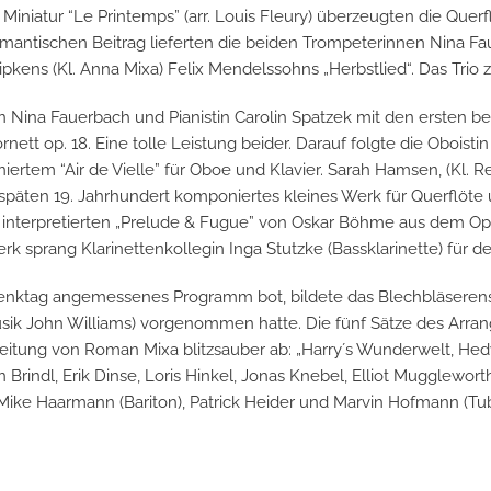
r Miniatur “Le Printemps” (arr. Louis Fleury) überzeugten die Quer
, romantischen Beitrag lieferten die beiden Trompeterinnen Nina 
Ripkens (Kl. Anna Mixa) Felix Mendelssohns „Herbstlied“. Das Trio
n Nina Fauerbach und Pianistin Carolin Spatzek mit den ersten b
tt op. 18. Eine tolle Leistung beider. Darauf folgte die Oboistin Ch
rtem “Air de Vielle” für Oboe und Klavier. Sarah Hamsen, (Kl. Re
s späten 19. Jahrhundert komponiertes kleines Werk für Querflöte u
dl interpretierten „Prelude & Fugue” von Oskar Böhme aus dem Opus
 sprang Klarinettenkollegin Inga Stutzke (Bassklarinette) für de
nktag angemessenes Programm bot, bildete das Blechbläserensem
usik John Williams) vorgenommen hatte. Die fünf Sätze des Arra
eitung von Roman Mixa blitzsauber ab: „Harry´s Wunderwelt, Hed
 Brindl, Erik Dinse, Loris Hinkel, Jonas Knebel, Elliot Mugglewor
 Mike Haarmann (Bariton), Patrick Heider und Marvin Hofmann (T