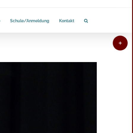
e
Schule/Anmeldung
Kontakt
Toggle
Sliding
Bar
Area