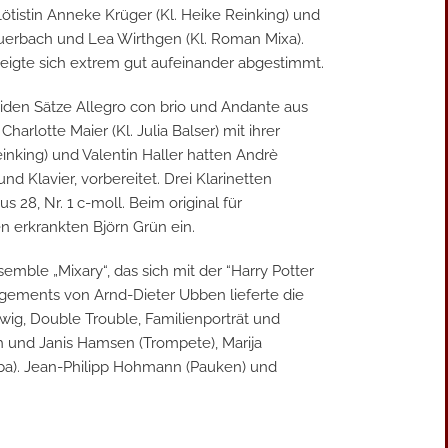
flötistin Anneke Krüger (Kl. Heike Reinking) und
Fauerbach und Lea Wirthgen (Kl. Roman Mixa).
 zeigte sich extrem gut aufeinander abgestimmt.
eiden Sätze Allegro con brio und Andante aus
arlotte Maier (Kl. Julia Balser) mit ihrer
inking) und Valentin Haller hatten Andrè
nd Klavier, vorbereitet. Drei Klarinetten
 28, Nr. 1 c-moll. Beim original für
n erkrankten Björn Grün ein.
ble „Mixary“, das sich mit der “Harry Potter
ngements von Arnd-Dieter Ubben lieferte die
wig, Double Trouble, Familienporträt und
th und Janis Hamsen (Trompete), Marija
uba). Jean-Philipp Hohmann (Pauken) und