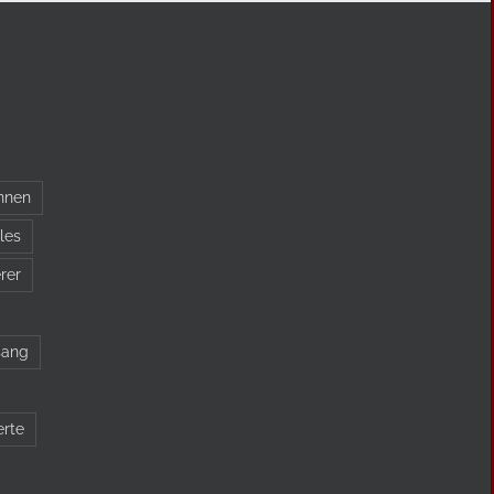
nnen
les
rer
sang
erte