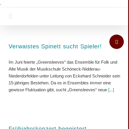
Zum
.
Inhalt
springen
Toggle
Sliding
Verwaistes Spinett sucht Spieler!
Bar
Area
Im Juni feierte „Greensleeves“ das Ensemble für Folk und
Alte Musik der Musikschule Schöneck-Nidderau-
Niederdorfelden unter Leitung von Eckehard Schneider sein
15-jähriges Bestehen. Da es in Ensembles immer eine
gewisse Fluktuation gibt, sucht „Greensleeves“ neue
[...]
Frühjahrskonzert begeistert…