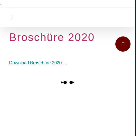
Zum
.
Inhalt
springen
Broschüre 2020
Toggle
Sliding
Bar
Area
Download Broschüre 2020 …