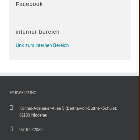
Facebook
interner bereich
Link zum internen Bereich
VERWALTUNG
Konrad-Adenauer-Allee 5 (Bertha-von-Suttner-Schule),
61130 Nidderau
06187-22029