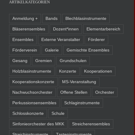
ARTIKELKATEGORIEN
Anmeldung +
Bands
Blechblasinstrumente
Bläserensembles
Dozent*innen
Elementarbereich
Ensembles
Externe Veranstalter
Förderer
Förderverein
Galerie
Gemischte Ensembles
Gesang
Gremien
Grundschulen
Holzblasinstrumente
Konzerte
Kooperationen
Kooperationskonzerte
MS-Veranstaltung
Nachwuchsorchester
Offene Stellen
Orchester
Perkussionsensembles
Schlaginstrumente
Schlosskonzerte
Schule
Sinfonieorchester des MKK
Streicherensembles
Streichinstrumente
Tasteninstrumente