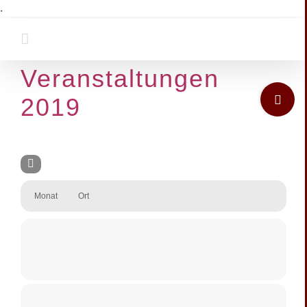
Zum
.
Inhalt
springen
Veranstaltungen
Toggle
2019
Sliding
Bar
Area
Monat
Ort