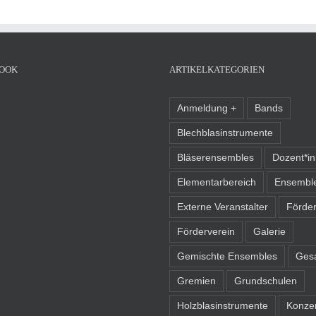
OOK
ARTIKELKATEGORIEN
Anmeldung +
Bands
Blechblasinstrumente
Bläserensembles
Dozent*i
Elementarbereich
Ensembl
Externe Veranstalter
Förder
Förderverein
Galerie
Gemischte Ensembles
Ges
Gremien
Grundschulen
Holzblasinstrumente
Konze