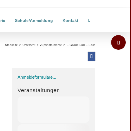
rie
Schule/Anmeldung
Kontakt
Toggle
Sliding
Startseite
>
Unterricht
>
Zupfinstrumente
>
E-Gitarre und E-Bass
Bar
Area
Anmeldeformulare...
Veranstaltungen