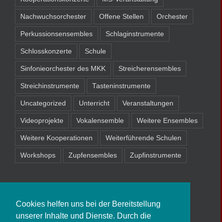
Nachwuchsorchester
Offene Stellen
Orchester
Perkussionsensembles
Schlaginstrumente
Schlosskonzerte
Schule
Sinfonieorchester des MKK
Streicherensembles
Streichinstrumente
Tasteninstrumente
Uncategorized
Unterricht
Veranstaltungen
Videoprojekte
Vokalensemble
Weitere Ensembles
Weitere Kooperationen
Weiterführende Schulen
Workshops
Zupfensembles
Zupfinstrumente
Cookies helfen uns bei der Bereitstellung
unserer Inhalte und Dienste. Durch die