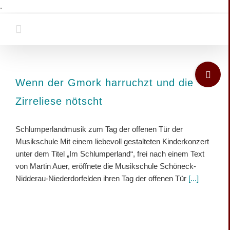
Zum
.
Inhalt
springen
Toggle
Sliding
Wenn der Gmork harruchzt und die
Bar
Zirreliese nötscht
Area
Schlumperlandmusik zum Tag der offenen Tür der
Musikschule Mit einem liebevoll gestalteten Kinderkonzert
unter dem Titel „Im Schlumperland“, frei nach einem Text
von Martin Auer, eröffnete die Musikschule Schöneck-
Nidderau-Niederdorfelden ihren Tag der offenen Tür
[...]