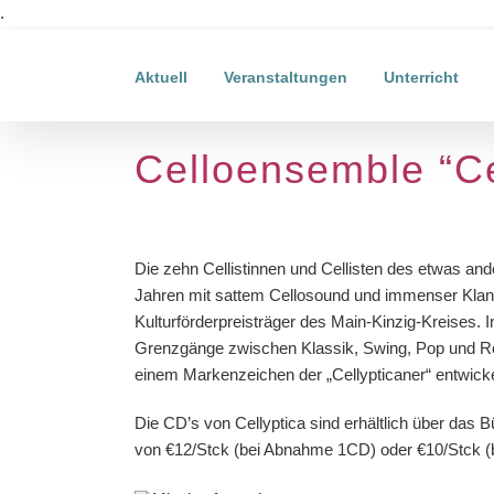
Zum
.
Inhalt
springen
Aktuell
Veranstaltungen
Unterricht
Celloensemble “Ce
Die zehn Cellistinnen und Cellisten des etwas an
Jahren mit sattem Cellosound und immenser Klangv
Kulturförderpreisträger des Main-Kinzig-Kreises. 
Grenzgänge zwischen Klassik, Swing, Pop und Roc
einem Markenzeichen der „Cellypticaner“ entwicke
Die CD’s von Cellyptica sind erhältlich über das 
von €12/Stck (bei Abnahme 1CD) oder €10/Stck (