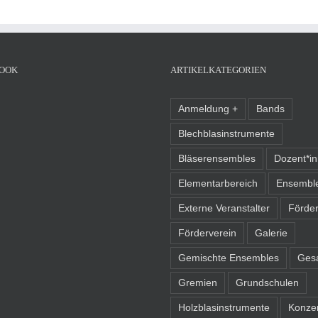
OOK
ARTIKELKATEGORIEN
Anmeldung +
Bands
Blechblasinstrumente
Bläserensembles
Dozent*i
Elementarbereich
Ensembl
Externe Veranstalter
Förder
Förderverein
Galerie
Gemischte Ensembles
Ges
Gremien
Grundschulen
Holzblasinstrumente
Konze