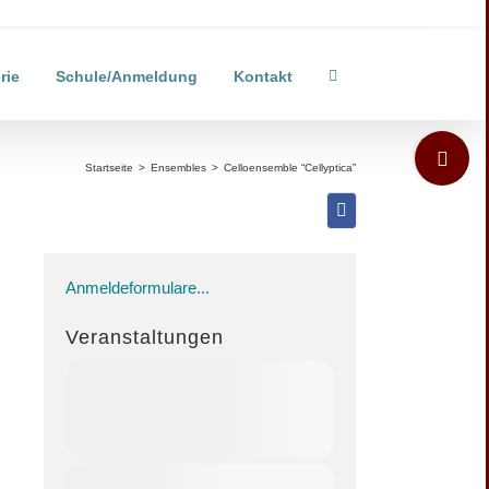
rie
Schule/Anmeldung
Kontakt
Toggle
Sliding
Startseite
>
Ensembles
>
Celloensemble “Cellyptica”
Bar
Area
Anmeldeformulare...
Veranstaltungen