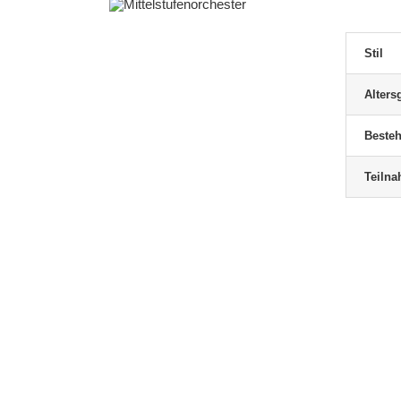
Stil
Alters
Möller, Christoph
Besteh
Ensembles
Orchesterleitung
Schulleitung
Violoncello
Teiln
In meiner langjährigen
Tätigkeit als Dozent für
Violoncello sowie
[...]
MEHR...