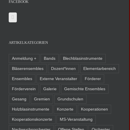
FACEBOOK
ARTIKELKATEGORIEN
Anmeldung +
Bands
Blechblasinstrumente
Bläserensembles
Dozent*innen
Elementarbereich
Ensembles
Externe Veranstalter
Förderer
Förderverein
Galerie
Gemischte Ensembles
Gesang
Gremien
Grundschulen
Holzblasinstrumente
Konzerte
Kooperationen
Kooperationskonzerte
MS-Veranstaltung
Nachwuchsorchester
Offene Stellen
Orchester