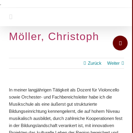
Zum
.
Inhalt
springen
Möller, Christoph
Toggle
Sliding
Bar
Area
Zurück
Weiter
View
In meiner langjährigen Tätigkeit als Dozent für Violoncello
Larger
sowie Orchester- und Fachbereichsleiter habe ich die
Image
Musikschule als eine äußerst gut strukturierte
Bildungseinrichtung kennengelernt, die auf hohem Niveau
musikalisch ausbildet, durch zahlreiche Kooperationen fest
in der Bildungslandschaft verankert ist, mit innovativen
Projekten das kulturelle Leben der Region bereichert und