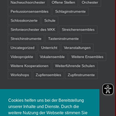
Nachwuchsorchester
Offene Stellen
Orchester
Perkussionsensembles
Schlaginstrumente
Schlosskonzerte
Schule
Sinfonieorchester des MKK
Streicherensembles
Streichinstrumente
Tasteninstrumente
Uncategorized
Unterricht
Veranstaltungen
Videoprojekte
Vokalensemble
Weitere Ensembles
Weitere Kooperationen
Weiterführende Schulen
Workshops
Zupfensembles
Zupfinstrumente
Cookies helfen uns bei der Bereitstellung
unserer Inhalte und Dienste. Durch die
weitere Nutzung der Webseite stimmen Sie