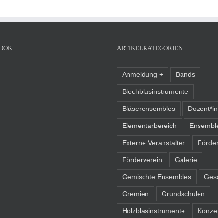
OOK
ARTIKELKATEGORIEN
Anmeldung +
Bands
Blechblasinstrumente
Bläserensembles
Dozent*i
Elementarbereich
Ensembl
Externe Veranstalter
Förder
Förderverein
Galerie
Gemischte Ensembles
Ges
Gremien
Grundschulen
Holzblasinstrumente
Konze