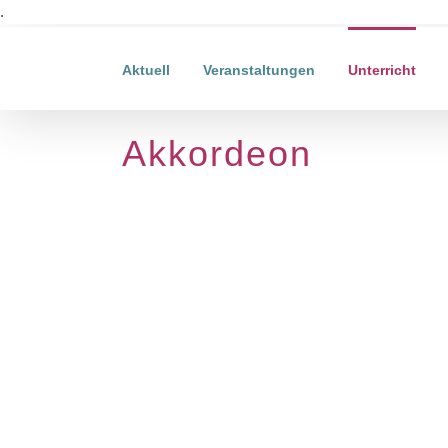
Zum
.
Inhalt
springen
Aktuell
Veranstaltungen
Unterricht
Akkordeon
Scheld,
Christopher
Akkordeon
Klavier