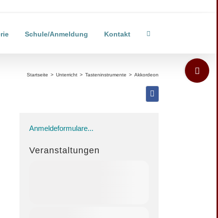
rie
Schule/Anmeldung
Kontakt
Toggle
Sliding
Startseite
>
Unterricht
>
Tasteninstrumente
>
Akkordeon
Bar
Area
Anmeldeformulare...
Veranstaltungen