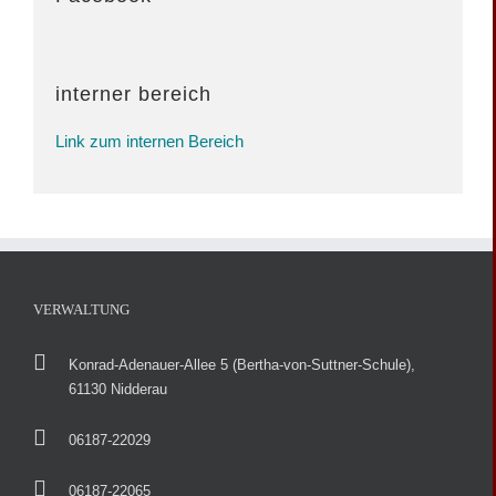
interner bereich
Link zum internen Bereich
VERWALTUNG
Konrad-Adenauer-Allee 5 (Bertha-von-Suttner-Schule),
61130 Nidderau
06187-22029
06187-22065