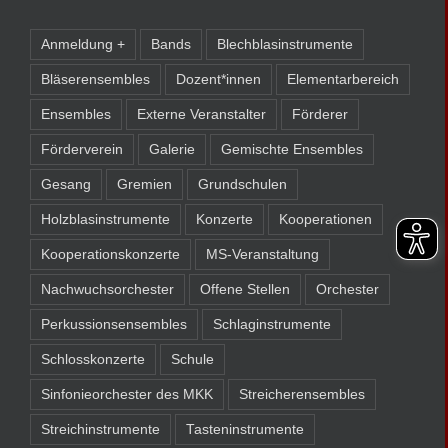
Anmeldung +
Bands
Blechblasinstrumente
Bläserensembles
Dozent*innen
Elementarbereich
Ensembles
Externe Veranstalter
Förderer
Förderverein
Galerie
Gemischte Ensembles
Gesang
Gremien
Grundschulen
Holzblasinstrumente
Konzerte
Kooperationen
Kooperationskonzerte
MS-Veranstaltung
Nachwuchsorchester
Offene Stellen
Orchester
Perkussionsensembles
Schlaginstrumente
Schlosskonzerte
Schule
Sinfonieorchester des MKK
Streicherensembles
Streichinstrumente
Tasteninstrumente