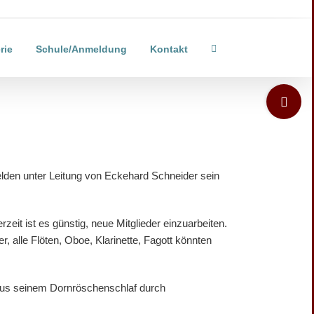
rie
Schule/Anmeldung
Kontakt
Toggle
Sliding
Bar
Area
lden unter Leitung von Eckehard Schneider sein
eit ist es günstig, neue Mitglieder einzuarbeiten.
, alle Flöten, Oboe, Klarinette, Fagott könnten
 aus seinem Dornröschenschlaf durch