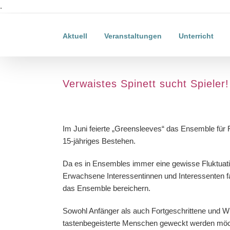
Zum
.
Inhalt
springen
Aktuell
Veranstaltungen
Unterricht
Verwaistes Spinett sucht Spieler!
Zeige
grösseres
Im Juni feierte „Greensleeves“ das Ensemble für
Bild
15-jähriges Bestehen.
Da es in Ensembles immer eine gewisse Fluktuation
Erwachsene Interessentinnen und Interessenten fast
das Ensemble bereichern.
Sowohl Anfänger als auch Fortgeschrittene und Wi
tastenbegeisterte Menschen geweckt werden möc