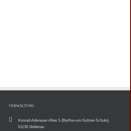
VERWALTUNG
Konrad-Adenauer-Allee 5 (Bertha-von-Suttner-Schule),
61130 Nidderau