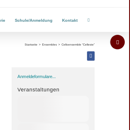
rie
Schule/Anmeldung
Kontakt
Toggle
Sliding
Startseite
>
Ensembles
>
Celloensemble “Celleste”
Bar
Area
Anmeldeformulare...
Veranstaltungen