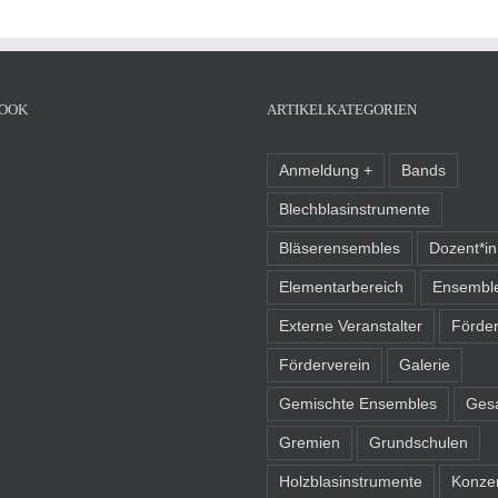
OOK
ARTIKELKATEGORIEN
Anmeldung +
Bands
Blechblasinstrumente
Bläserensembles
Dozent*i
Elementarbereich
Ensembl
Externe Veranstalter
Förder
Förderverein
Galerie
Gemischte Ensembles
Ges
Gremien
Grundschulen
Holzblasinstrumente
Konze