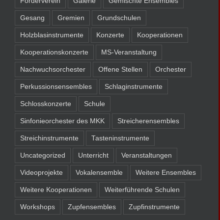
Förderverein
Galerie
Gemischte Ensembles
Gesang
Gremien
Grundschulen
Holzblasinstrumente
Konzerte
Kooperationen
Kooperationskonzerte
MS-Veranstaltung
Nachwuchsorchester
Offene Stellen
Orchester
Perkussionsensembles
Schlaginstrumente
Schlosskonzerte
Schule
Sinfonieorchester des MKK
Streicherensembles
Streichinstrumente
Tasteninstrumente
Uncategorized
Unterricht
Veranstaltungen
Videoprojekte
Vokalensemble
Weitere Ensembles
Weitere Kooperationen
Weiterführende Schulen
Workshops
Zupfensembles
Zupfinstrumente