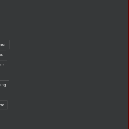
nnen
es
er
ang
rte