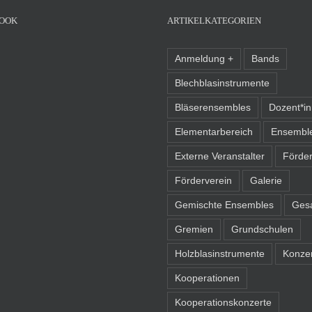
OOK
ARTIKELKATEGORIEN
Anmeldung +
Bands
Blechblasinstrumente
Bläserensembles
Dozent*i
Elementarbereich
Ensembl
Externe Veranstalter
Förder
Förderverein
Galerie
Gemischte Ensembles
Ges
Gremien
Grundschulen
Holzblasinstrumente
Konze
Kooperationen
Kooperationskonzerte