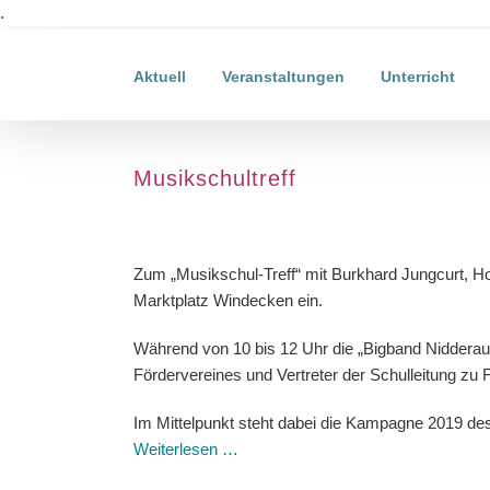
Zum
.
Inhalt
springen
Aktuell
Veranstaltungen
Unterricht
Musikschultreff
Zeige
grösseres
Zum „Musikschul-Treff“ mit Burkhard Jungcurt, H
Bild
Marktplatz Windecken ein.
Während von 10 bis 12 Uhr die „Bigband Nidderau“
Fördervereines und Vertreter der Schulleitung zu
Im Mittelpunkt steht dabei die Kampagne 2019 des
Weiterlesen …