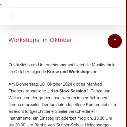
Zum
.
Inhalt
springen
Toggle
Workshops im Oktober
Sliding
Bar
Zeige
Area
grösseres
Zusätzlich zum Unterrichtsangebot bietet die Musikschule
Bild
im Oktober folgende
Kurse und Workshops
an:
Am Donnerstag, 10. Oktober 2024 gibt es Manfred
Fischers monatliche
„Irish Slow Session“
. Tänze und
Weisen von der grünen Insel werden in gemächlichem
Tempo erarbeitet. Der fortlaufende, offene Kurs richtet sich
an leicht fortgeschrittene Spieler verschiedener
Instrumente, ein Einstieg ist jederzeit möglich. 18.30 Uhr
bis 20.00 Uhr Bertha-von-Suttner-Schule Heldenbergen.