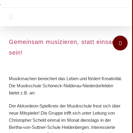
Zum
.
Inhalt
springen
Toggle
Gemeinsam musizieren, statt einsam
Sliding
sein!
Bar
Area
Zeige
grösseres
Musikmachen bereichert das Leben und fördert Kreativität.
Bild
Die Musikschule Schöneck-Nidderau-Niederdorfelden
bietet z.B. an:
Der Akkordeon-Spielkreis der Musikschule freut sich über
neue Mitspieler! Die Gruppe trifft sich unter Leitung von
Christopher Scheld einmal im Monat dienstags in der
Bertha-von-Suttner-Schule Heldenbergen. Interessierte