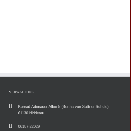
VERWALTUNG
Konrad-Adenauer-Allee 5 (Bertha-von-Suttner-Schule),
61130 Nidderau
06187-22029