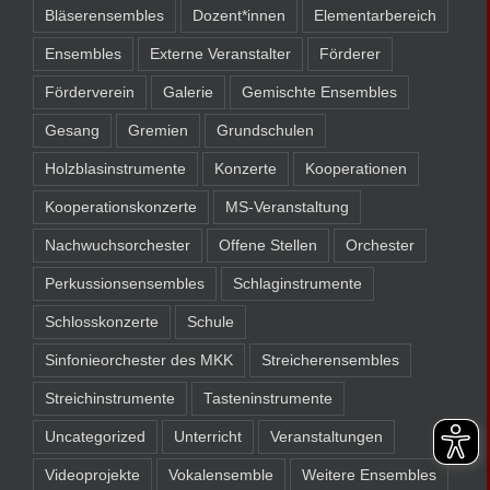
Bläserensembles
Dozent*innen
Elementarbereich
Ensembles
Externe Veranstalter
Förderer
Förderverein
Galerie
Gemischte Ensembles
Gesang
Gremien
Grundschulen
Holzblasinstrumente
Konzerte
Kooperationen
Kooperationskonzerte
MS-Veranstaltung
Nachwuchsorchester
Offene Stellen
Orchester
Perkussionsensembles
Schlaginstrumente
Schlosskonzerte
Schule
Sinfonieorchester des MKK
Streicherensembles
Streichinstrumente
Tasteninstrumente
Uncategorized
Unterricht
Veranstaltungen
Videoprojekte
Vokalensemble
Weitere Ensembles