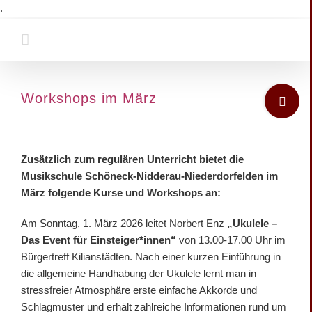
Zum
.
Inhalt
springen
Toggle
Workshops im März
Sliding
Bar
Zeige
Area
grösseres
Zusätzlich zum regulären Unterricht bietet die
Bild
Musikschule Schöneck-Nidderau-Niederdorfelden im
März folgende Kurse und Workshops an:
Am Sonntag, 1. März 2026 leitet Norbert Enz
„Ukulele –
Das Event für Einsteiger*innen“
von 13.00-17.00 Uhr im
Bürgertreff Kilianstädten. Nach einer kurzen Einführung in
die allgemeine Handhabung der Ukulele lernt man in
stressfreier Atmosphäre erste einfache Akkorde und
Schlagmuster und erhält zahlreiche Informationen rund um