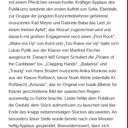
mit einem Pferdchen verwechselte. Kräftiger Applaus des
Publikums belohnte den ersten Auftritt von Sofia. Ebenfalls
zur Gruppe der jüngsten Konzertteilnehmer gehörend,
musizierten Karl Meyer und Gabriele Baba das Lied „In
einem kleinen Apfel“, das Mozart zugerechnet wird und
danach mit großem Engagement noch einen „First Rock“.
„Wake me Up“ von Avicii und „You Raise me Up“ hatte sich
Lukas Pytlik aus der Klasse von Manfred Fischer
ausgesucht. Danach ließ Gregor Schubert die „Pirates of
the Caribbean“ los. „Clapping Hands“, „Bailarina“ und
„Traurig“ von Hans Brüderl musizierte Anika Munkow solo
aus der Klasse Roßbach, bevor Noah Wörle (ebenfalls Kl.
Roßbach) „Asturias“, das im Original von Isaak Albéniz für
Klavier geschriebene Bild der spanischen Region
auswendig zu Gehör brachte. Leider fehlte dem Publikum
die Geduld, dem Stück aufmerksam zu lauschen und das
Ende des knapp siebenminütigen Stückes abzuwarten. An
besonders leiser Stelle wurde bereits nach zwei Minuten
heftig Applaus gespendet. Bewundernswert, dass sich