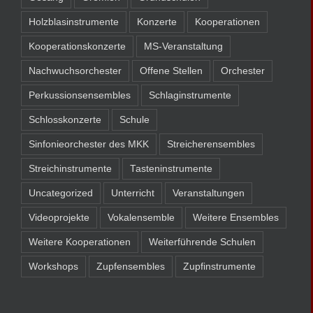
Holzblasinstrumente
Konzerte
Kooperationen
Kooperationskonzerte
MS-Veranstaltung
Nachwuchsorchester
Offene Stellen
Orchester
Perkussionsensembles
Schlaginstrumente
Schlosskonzerte
Schule
Sinfonieorchester des MKK
Streicherensembles
Streichinstrumente
Tasteninstrumente
Uncategorized
Unterricht
Veranstaltungen
Videoprojekte
Vokalensemble
Weitere Ensembles
Weitere Kooperationen
Weiterführende Schulen
Workshops
Zupfensembles
Zupfinstrumente