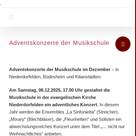
Zum
.
Inhalt
springen
Toggle
Adventskonzerte der Musikschule
Sliding
Bar
Zeige
Area
grösseres
Adventskonzerte der Musikschule im Dezember
– in
Bild
Niederdorfelden, Büdesheim und Kilianstädten:
Am Samstag, 06.12.2025, 17.00 Uhr gestaltet die
Musikschule in der evangelischen Kirche
Niederdorfelden ein adventliches Konzert.
In diesem
Jahr werden die Ensembles „La Sinfonietta” (Streicher),
„Mixary“ (Blechbläser), die „Fleurinetten“ und Solisten ein
abwechslungsreiches Konzert unter dem Titel „… nicht nur
Weihnachtliches“ anbieten.