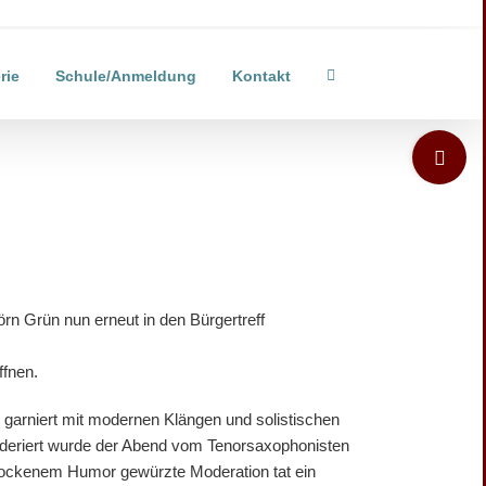
rie
Schule/Anmeldung
Kontakt
Toggle
Sliding
Bar
Area
rn Grün nun erneut in den Bürgertreff
ffnen.
 garniert mit modernen Klängen und solistischen
Moderiert wurde der Abend vom Tenorsaxophonisten
rockenem Humor gewürzte Moderation tat ein