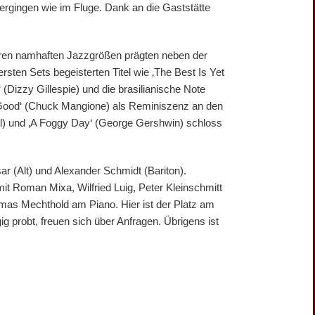
ergingen wie im Fluge. Dank an die Gaststätte
eren namhaften Jazzgrößen prägten neben der
sten Sets begeisterten Titel wie ‚The Best Is Yet
(Dizzy Gillespie) und die brasilianische Note
So Good‘ (Chuck Mangione) als Reminiszenz an den
eill) und ‚A Foggy Day‘ (George Gershwin) schloss
ar (Alt) und Alexander Schmidt (Bariton).
t Roman Mixa, Wilfried Luig, Peter Kleinschmitt
mas Mechthold am Piano. Hier ist der Platz am
g probt, freuen sich über Anfragen. Übrigens ist