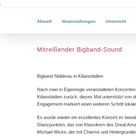
Zum
.
Inhalt
springen
Aktuell
Veranstaltungen
Unterricht
Mitreißender Bigband-Sound
Zeige
grösseres
Bigband Nidderau in Kilianstädten
Bild
Nach zwei in Eigenregie veranstalteten Konzerten 
Kilianstädten zurück, dieses Mal unterstützt von 
Engagement markiert einen weiteren Schritt lokaler
Es wurde wieder ein exzellentes Konzert im bewäh
Glanzpunkten, das von Klassikern des Great Amer
Michael Wicke, der mit Charme und Hintergrundi