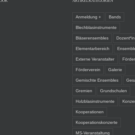
OOK
ARTIKELKATEGORIEN
Anmeldung +
Bands
Blechblasinstrumente
Bläserensembles
Dozent*i
Elementarbereich
Ensembl
Externe Veranstalter
Förder
Förderverein
Galerie
Gemischte Ensembles
Ges
Gremien
Grundschulen
Holzblasinstrumente
Konze
Kooperationen
Kooperationskonzerte
MS-Veranstaltung