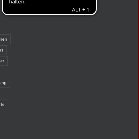
nnen
es
er
ang
rte