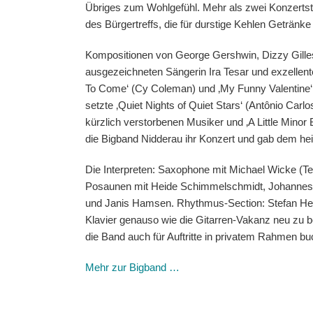
Übriges zum Wohlgefühl. Mehr als zwei Konzertstu
des Bürgertreffs, die für durstige Kehlen Getränke
Kompositionen von George Gershwin, Dizzy Gille
ausgezeichneten Sängerin Ira Tesar und exzellente
To Come‘ (Cy Coleman) und ‚My Funny Valentine‘ (R
setzte ‚Quiet Nights of Quiet Stars‘ (Antônio Ca
kürzlich verstorbenen Musiker und ‚A Little Minor
die Bigband Nidderau ihr Konzert und gab dem he
Die Interpreten: Saxophone mit Michael Wicke (Ten
Posaunen mit Heide Schimmelschmidt, Johannes Je
und Janis Hamsen. Rhythmus-Section: Stefan Hell
Klavier genauso wie die Gitarren-Vakanz neu zu be
die Band auch für Auftritte in privatem Rahmen bu
Mehr zur Bigband …