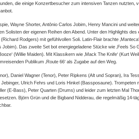
nden, die einige Konzertbesucher zum intensiven Tanzen nutzten, v
 anbot.
spie, Wayne Shorter, Antônio Carlos Jobim, Henry Mancini und weit
n Solisten der eigenen Reihen den Abend. Unter den Highlights des er
ichard Rodgers) mit gefühlvollen Soli. Latin-Flair brachte ‚Manteca‘ 
rlos Jobim). Das zweite Set bot energiegeladene Stücke wie ‚Feels 
 Booze‘ (Willie Maiden). Mit Klassikern wie ‚Mack The Knife‘ (Kurt W
imreisenden Publikum ‚Route 66‘ als Zugabe auf den Weg.
or), Daniel Wagner (Tenor), Peter Ripkens (Alt und Sopran), Ira Tess
binger, Ulrich Fehrs und Loris Hinkel (Bassposaune). Trompeten mi
er (E-Bass), Peter Quarten (Drums) und leider zum letzten Mal Tho
setzen. Björn Grün und die Bigband Nidderau, die regelmäßig 14-tägi
chbar.