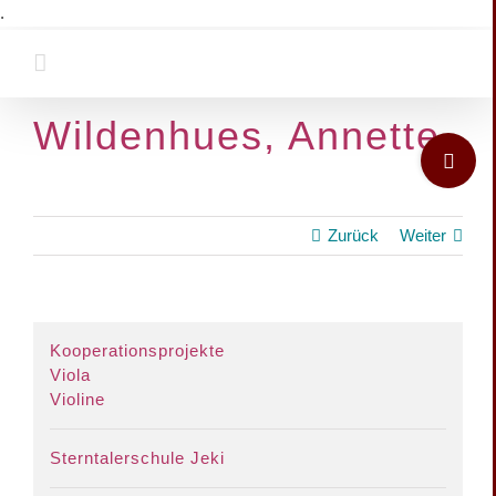
Zum
.
Inhalt
springen
Wildenhues, Annette
Toggle
Sliding
Bar
Area
Zurück
Weiter
View
Kooperationsprojekte
Larger
Viola
Image
Violine
Sterntalerschule Jeki