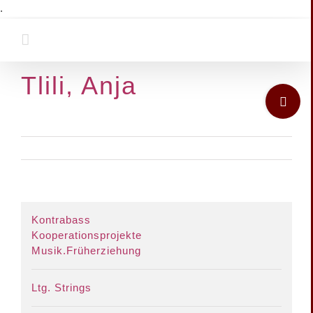
Zum
.
Inhalt
springen
Tlili, Anja
Toggle
Sliding
Bar
Area
View
Kontrabass
Larger
Kooperationsprojekte
Image
Musik.Früherziehung
Ltg. Strings