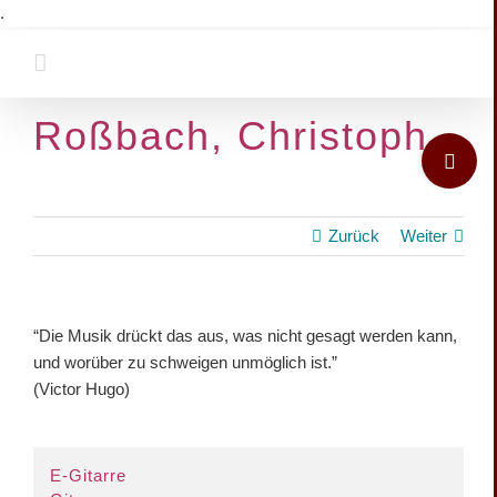
Zum
.
Inhalt
springen
Roßbach, Christoph
Toggle
Sliding
Bar
Area
Zurück
Weiter
View
“Die Musik drückt das aus, was nicht gesagt werden kann,
Larger
und worüber zu schweigen unmöglich ist.”
Image
(Victor Hugo)
E-Gitarre