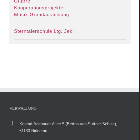
Gitarre
Kooperationsprojekte
Musik.Grundausbildung
Sterntalerschule Ltg. Jeki
VERWALTUNG
Konrad-Adenauer-Allee 5 (Bertha-von-Suttner-Schule),
61130 Nidderau