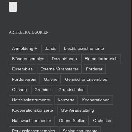
ARTIKELKATEGORIEN
Anmeldung +
Bands
Blechblasinstrumente
Bläserensembles
Dozent*innen
Elementarbereich
Ensembles
Externe Veranstalter
Förderer
Förderverein
Galerie
Gemischte Ensembles
Gesang
Gremien
Grundschulen
Holzblasinstrumente
Konzerte
Kooperationen
Kooperationskonzerte
MS-Veranstaltung
Nachwuchsorchester
Offene Stellen
Orchester
Perkussionsensembles
Schlaginstrumente