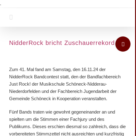
Zum
.
Inhalt
springen
Toggle
NidderRock bricht Zuschauerrekord
Sliding
Bar
Zeige
Area
grösseres
Zum 41. Mal fand am Samstag, den 16.11.24 der
Bild
NidderRock Bandcontest statt, den der Bandfachbereich
Just Rock! der Musikschule Schöneck-Nidderau-
Niederdorfelden und der Fachbereich Jugendarbeit der
Gemeinde Schöneck in Kooperation veranstalten.
Fünf Bands traten wie gewohnt gegeneinander an und
spielten um die Stimmen einer Fachjury und des
Publikums. Dieses erschien diesmal so zahlreich, dass die
vorbereiteten Stimmzettel nicht ausreichten und kurzfristig