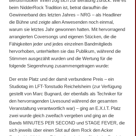
Berufsmusiker*innen zog sich zur Beratung zurück. Wie es
beim NidderRock Tradition ist, betrat daraufhin die
Gewinnerband des letzten Jahres – NRG – als Headliner
die Bühne und zeigte allen Anwesenden noch einmal,
warum sie letztes Jahr gewonnen hatten. Mit hervorragend
arrangierten Coversongs und eigenen Stücken, die die
Fähigkeiten jeder und jedes einzelnen Bandmitglieds
hervorhoben, unterhielten sie das Publikum, während die
Stimmen ausgezählt wurden und die Wertung für die
folgende Siegerehrung zusammengetragen wurde:
Der erste Platz und der damit verbundene Preis – ein
Studiotag im LFT-Tonstudio Reichelsheim (zur Verfügung
gestellt von Marc Bugnard, der ebenfalls als Techniker für
den hervorragenden Livesound während der gesamten
Veranstaltung verantwortlich war) – ging an E.X.I.T. Platz
zwei wurde gleich zweifach vergeben und ging an die
Bands MINUTES PER SECOND und STAGE FEVER, die
sich jeweils über einen Slot auf dem Rock den Acker