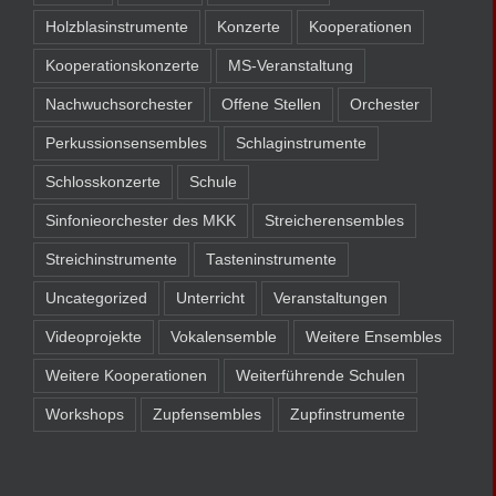
Holzblasinstrumente
Konzerte
Kooperationen
Kooperationskonzerte
MS-Veranstaltung
Nachwuchsorchester
Offene Stellen
Orchester
Perkussionsensembles
Schlaginstrumente
Schlosskonzerte
Schule
Sinfonieorchester des MKK
Streicherensembles
Streichinstrumente
Tasteninstrumente
Uncategorized
Unterricht
Veranstaltungen
Videoprojekte
Vokalensemble
Weitere Ensembles
Weitere Kooperationen
Weiterführende Schulen
Workshops
Zupfensembles
Zupfinstrumente