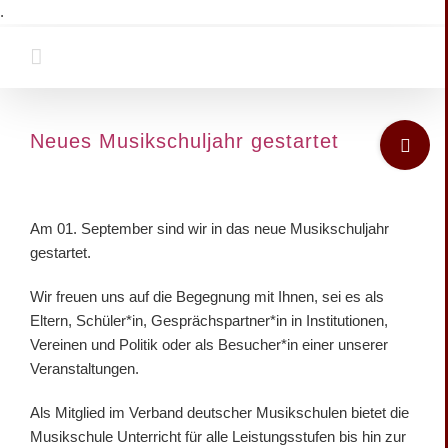
Zum
.
Inhalt
springen
Toggle
Neues Musikschuljahr gestartet
Sliding
Bar
Zeige
Area
grösseres
Am 01. September sind wir in das neue Musikschuljahr
Bild
gestartet.
Wir freuen uns auf die Begegnung mit Ihnen, sei es als
Eltern, Schüler*in, Gesprächspartner*in in Institutionen,
Vereinen und Politik oder als Besucher*in einer unserer
Veranstaltungen.
Als Mitglied im Verband deutscher Musikschulen bietet die
Musikschule Unterricht für alle Leistungsstufen bis hin zur