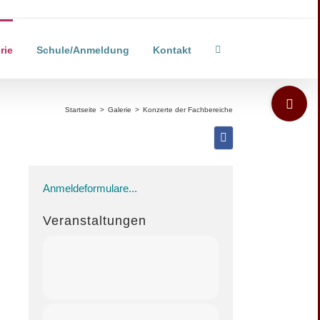
rie
Schule/Anmeldung
Kontakt
Toggle
Sliding
Startseite
>
Galerie
>
Konzerte der Fachbereiche
Bar
Area
Anmeldeformulare...
Veranstaltungen