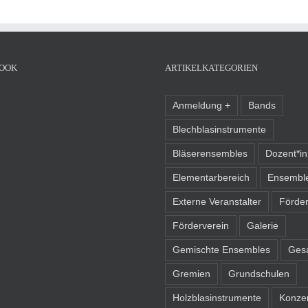
OOK
ARTIKELKATEGORIEN
Anmeldung +
Bands
Blechblasinstrumente
Bläserensembles
Dozent*i
Elementarbereich
Ensembl
Externe Veranstalter
Förder
Förderverein
Galerie
Gemischte Ensembles
Ges
Gremien
Grundschulen
Holzblasinstrumente
Konze