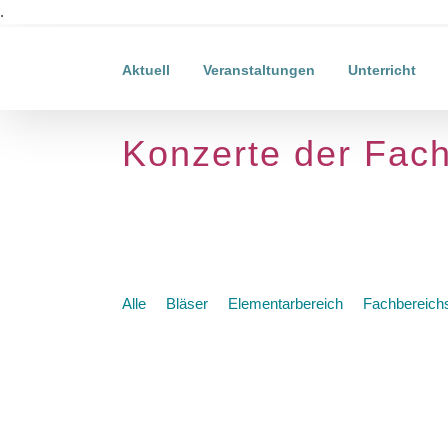
Zum
.
Inhalt
springen
Aktuell
Veranstaltungen
Unterricht
Konzerte der Fac
Alle
Bläser
Elementarbereich
Fachbereichs