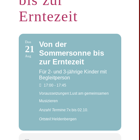
Erntezeit
Don
Von der
21
Sommersonne bis
Aug
zur Erntezeit
Für 2- und 3-jährige Kinder mit
Begleitperson
17:00 - 17:45
Voraussetzungen:
Lust am gemeinsamen
Musizieren
Anzahl Termine:
7x bis 02.10.
Ortsteil:
Heldenbergen