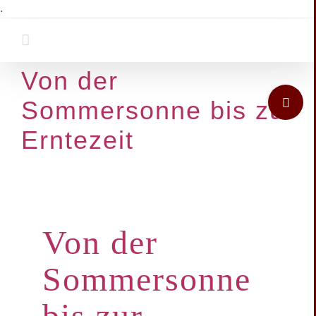
Zum
.
Inhalt
springen
Von der
Toggle
Sommersonne bis zur
Sliding
Bar
Erntezeit
Area
Von der
Sommersonne
bis zur