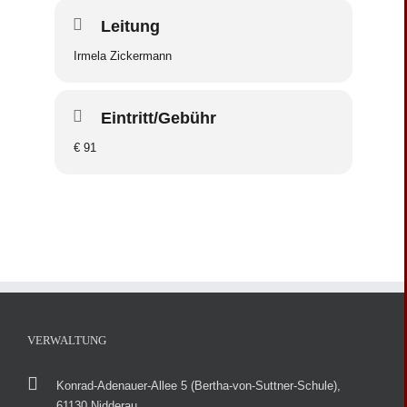
Leitung
Irmela Zickermann
Eintritt/Gebühr
€ 91
VERWALTUNG
Konrad-Adenauer-Allee 5 (Bertha-von-Suttner-Schule),
61130 Nidderau