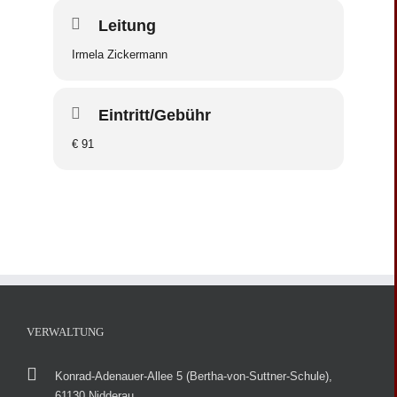
Leitung
Irmela Zickermann
Eintritt/Gebühr
€ 91
VERWALTUNG
Konrad-Adenauer-Allee 5 (Bertha-von-Suttner-Schule),
61130 Nidderau