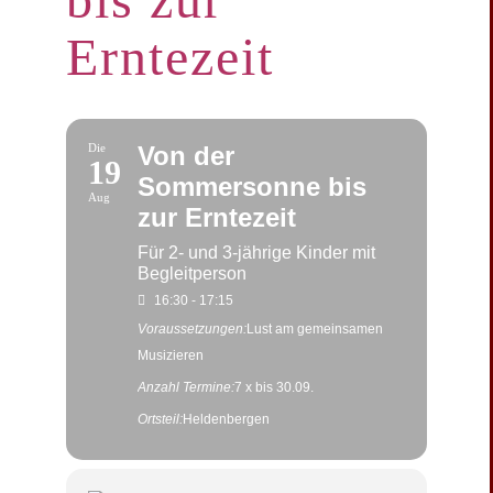
Erntezeit
Die
Von der
19
Sommersonne bis
Aug
zur Erntezeit
Für 2- und 3-jährige Kinder mit
Begleitperson
16:30 - 17:15
Voraussetzungen:
Lust am gemeinsamen
Musizieren
Anzahl Termine:
7 x bis 30.09.
Ortsteil:
Heldenbergen