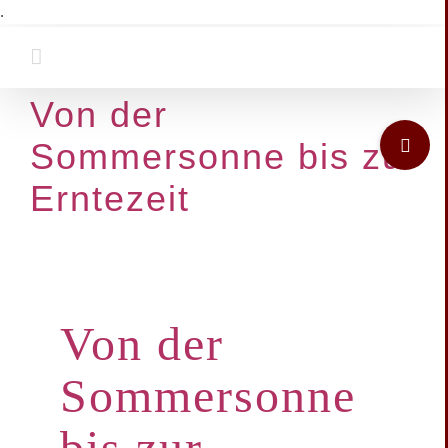
Zum
.
Inhalt
springen
Von der
Toggle
Sommersonne bis zur
Sliding
Bar
Erntezeit
Area
Von der
Sommersonne
bis zur