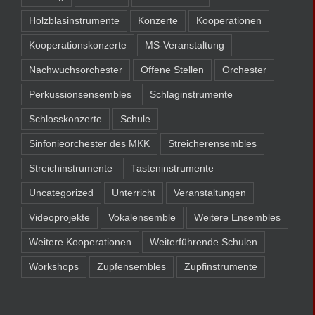
Holzblasinstrumente
Konzerte
Kooperationen
Kooperationskonzerte
MS-Veranstaltung
Nachwuchsorchester
Offene Stellen
Orchester
Perkussionsensembles
Schlaginstrumente
Schlosskonzerte
Schule
Sinfonieorchester des MKK
Streicherensembles
Streichinstrumente
Tasteninstrumente
Uncategorized
Unterricht
Veranstaltungen
Videoprojekte
Vokalensemble
Weitere Ensembles
Weitere Kooperationen
Weiterführende Schulen
Workshops
Zupfensembles
Zupfinstrumente