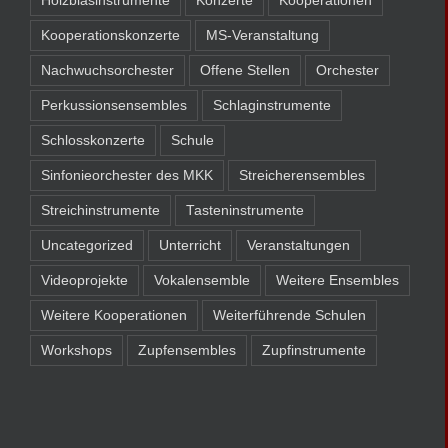
Holzblasinstrumente
Konzerte
Kooperationen
Kooperationskonzerte
MS-Veranstaltung
Nachwuchsorchester
Offene Stellen
Orchester
Perkussionsensembles
Schlaginstrumente
Schlosskonzerte
Schule
Sinfonieorchester des MKK
Streicherensembles
Streichinstrumente
Tasteninstrumente
Uncategorized
Unterricht
Veranstaltungen
Videoprojekte
Vokalensemble
Weitere Ensembles
Weitere Kooperationen
Weiterführende Schulen
Workshops
Zupfensembles
Zupfinstrumente