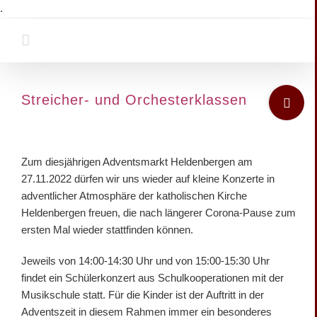
Zum
.
Inhalt
springen
Toggle
Streicher- und Orchesterklassen
Sliding
Bar
Zeige
Area
grösseres
Zum diesjährigen Adventsmarkt Heldenbergen am
Bild
27.11.2022 dürfen wir uns wieder auf kleine Konzerte in
adventlicher Atmosphäre der katholischen Kirche
Heldenbergen freuen, die nach längerer Corona-Pause zum
ersten Mal wieder stattfinden können.
Jeweils von 14:00-14:30 Uhr und von 15:00-15:30 Uhr
findet ein Schülerkonzert aus Schulkooperationen mit der
Musikschule statt. Für die Kinder ist der Auftritt in der
Adventszeit in diesem Rahmen immer ein besonderes