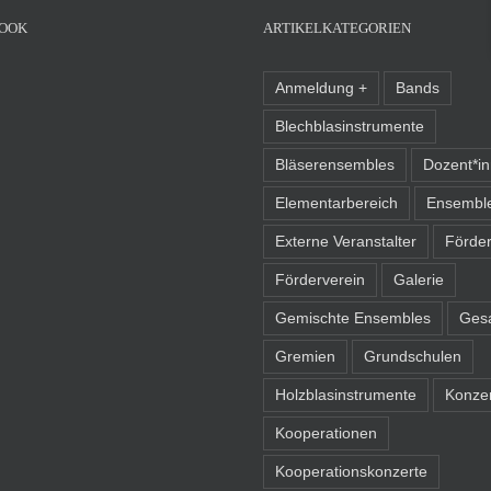
OOK
ARTIKELKATEGORIEN
Anmeldung +
Bands
Blechblasinstrumente
Bläserensembles
Dozent*i
Elementarbereich
Ensembl
Externe Veranstalter
Förder
Förderverein
Galerie
Gemischte Ensembles
Ges
Gremien
Grundschulen
Holzblasinstrumente
Konze
Kooperationen
Kooperationskonzerte