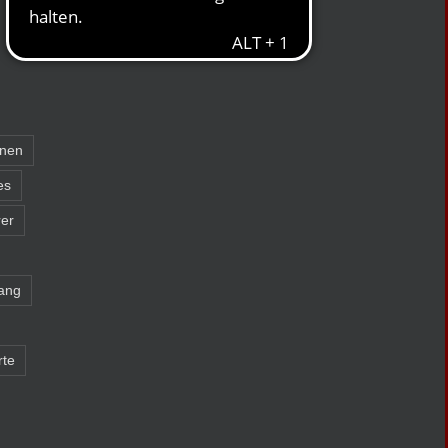
nnen
es
er
ang
rte