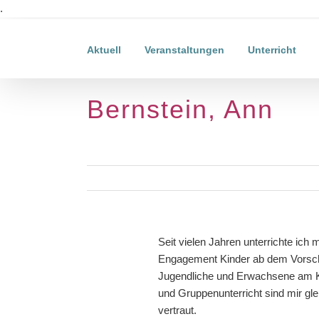
Zum
.
Inhalt
springen
Aktuell
Veranstaltungen
Unterricht
Bernstein, Ann
View
Seit vielen Jahren unterrichte ich 
Larger
Engagement Kinder ab dem Vorschu
Image
Jugendliche und Erwachsene am Kl
und Gruppenunterricht sind mir g
vertraut.