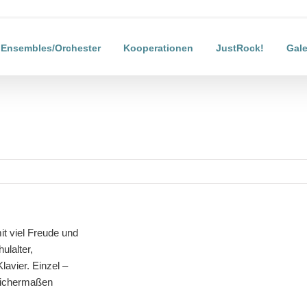
Ensembles/Orchester
Kooperationen
JustRock!
Gale
mit viel Freude und
lalter,
avier. Einzel –
leichermaßen