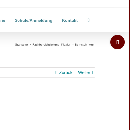
rie
Schule/Anmeldung
Kontakt
Toggle
Sliding
Startseite
>
Fachbereichsleitung
,
Klavier
>
Bernstein, Ann
Bar
Area
Zurück
Weiter