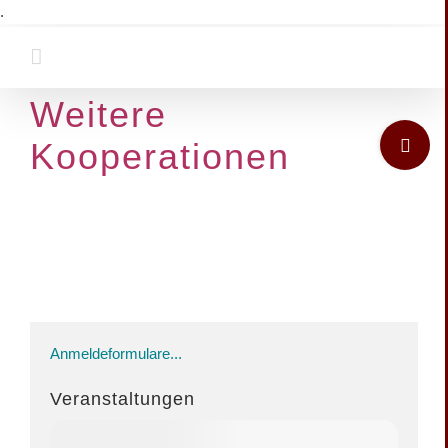
Zum
.
Inhalt
springen
Weitere
Toggle
Kooperationen
Sliding
Bar
Area
Anmeldeformulare...
Veranstaltungen