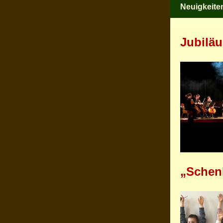
Neuigkeite
Jubiläu
„Schenk