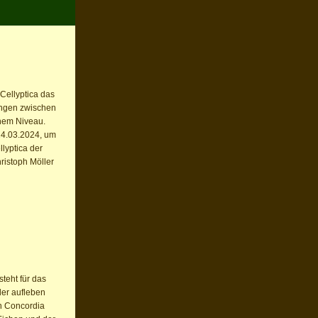
 Cellyptica das
ängen zwischen
hem Niveau.
24.03.2024, um
lyptica der
ristoph Möller
steht für das
der aufleben
n Concordia