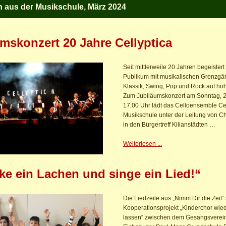
n aus der Musikschule, März 2024
mskonzert 20 Jahre Cellyptica
Seit mittlerweile 20 Jahren begeistert
Publikum mit musikalischen Grenzg
Klassik, Swing, Pop und Rock auf ho
Zum Jubiläumskonzert am Sonntag, 
17.00 Uhr lädt das Celloensemble Cel
Musikschule unter der Leitung von Ch
in den Bürgertreff Kilianstädten …
Weiterlesen ...
e ein Lachen und singe ein Lied!“
Die Liedzeile aus „Nimm Dir die Zeit“ 
Kooperationsprojekt „Kinderchor wie
lassen“ zwischen dem Gesangsverei