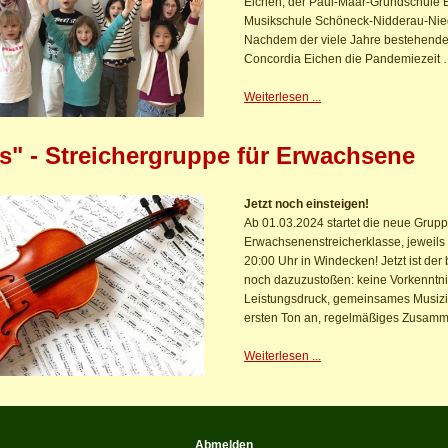
Eichen, der Paul-Maar-Grundschule 
Musikschule Schöneck-Nidderau-Nied
Nachdem der viele Jahre bestehende
Concordia Eichen die Pandemiezeit
Weiterlesen ...
s" - Streichergruppe für Erwachsene
Jetzt noch einsteigen!
Ab 01.03.2024 startet die neue Grupp
Erwachsenenstreicherklasse, jeweils
20:00 Uhr in Windecken! Jetzt ist der 
noch dazuzustoßen: keine Vorkenntnis
Leistungsdruck, gemeinsames Musiz
ersten Ton an, regelmäßiges Zusam
Weiterlesen ...
Abmelden