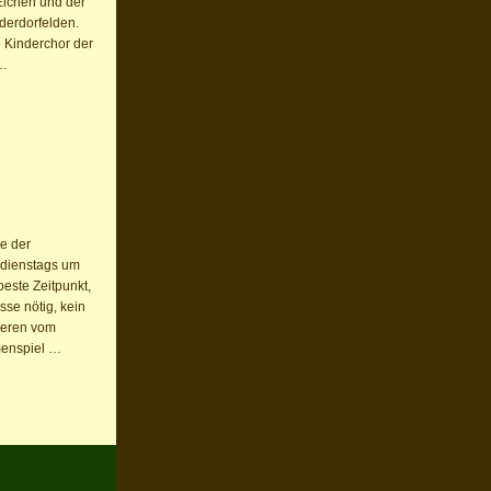
Eichen und der
erdorfelden.
 Kinderchor der
 …
e der
 dienstags um
beste Zeitpunkt,
se nötig, kein
ieren vom
menspiel …