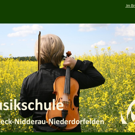
.
Im
Br